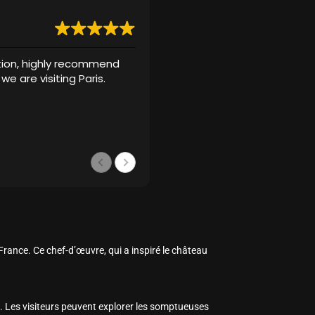
tion, highly recommend
Excellent service. Was conta
 we are visiting Paris.
my flight and pickup time. Me
was a one minute walk from 
spotless. Water provided and
Disney movie (Wish) for my gi
Lire la suite
and card for amount agreed
Lynn Carroll
il y a 2 ans
France. Ce chef-d’œuvre, qui a inspiré le château
. Les visiteurs peuvent explorer les somptueuses